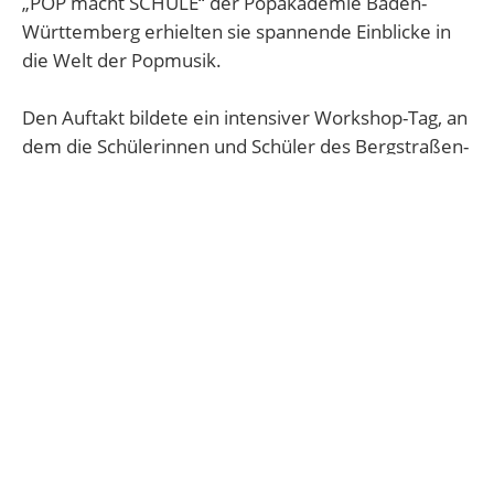
„POP macht SCHULE“ der Popakademie Baden-
Württemberg erhielten sie spannende Einblicke in
die Welt der Popmusik.
Den Auftakt bildete ein intensiver Workshop-Tag, an
dem die Schülerinnen und Schüler des Bergstraßen-
Gymnasiums teilnahmen. Studierende der
Popakademie hießen alle willkommen und
arbeiteten dann einige Stunden in kleinen Gruppen
gemeinsam mit den Schülerinnen und Schülern an
Gesang, Instrumenten und elektronischen Beats.
Dabei stand vor allem das praktische Musizieren im
Vordergrund – mit viel Energie, eigener Kreativität
und Teamgeist.
Der Höhepunkt folgte nun am 20.04.2026 mit
einem großen Auftritt: Im Rahmen eines Konzerts –
möglich gemacht durch die Bülent Ceylan Stiftung –