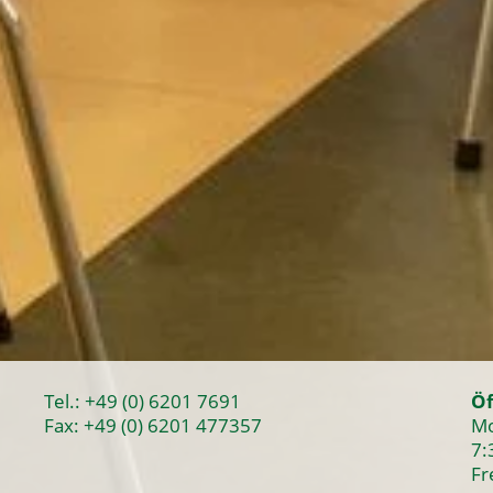
Tel.:
+49 (0) 6201 7691
Öf
Fax: +49 (0) 6201 477357
Mo
7:
Fr