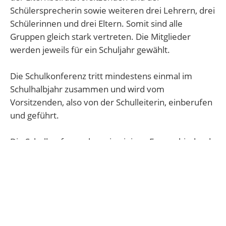
Schülersprecherin sowie weiteren drei Lehrern, drei
Schülerinnen und drei Eltern. Somit sind alle
Gruppen gleich stark vertreten. Die Mitglieder
werden jeweils für ein Schuljahr gewählt.
Die Schulkonferenz tritt mindestens einmal im
Schulhalbjahr zusammen und wird vom
Vorsitzenden, also von der Schulleiterin, einberufen
und geführt.
Die Schulkonferenz kann in einigen Fragen bindende
Entscheidungen treffen, so zum Beispiel dem
Unterrichtsbeginn, in einigen Fragen ist die
Schulkonferenz anzuhören und manche Fragen
werden in der Gesamtlehrerkonferenz beschlossen,
dann in der Schulkonferenz beraten und bedürfen
des Einverständnisses der Schulkonferenz, dazu