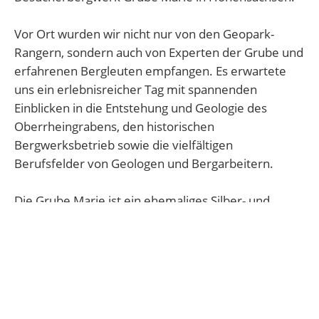
Vor Ort wurden wir nicht nur von den Geopark-
Rangern, sondern auch von Experten der Grube und
erfahrenen Bergleuten empfangen. Es erwartete
uns ein erlebnisreicher Tag mit spannenden
Einblicken in die Entstehung und Geologie des
Oberrheingrabens, den historischen
Bergwerksbetrieb sowie die vielfältigen
Berufsfelder von Geologen und Bergarbeitern.
Die Grube Marie ist ein ehemaliges Silber- und
Bleibergwerk mit einer langen Geschichte: Bereits
im Jahr 1012 wurden dort erste bergbauliche
Aktivitäten dokumentiert. Bis zu ihrer Stilllegung im
Jahr 1925 war die Grube immer wieder in Betrieb.
Nach dem Abbau wurden die geförderten Gesteine
aufbereitet, um daraus schließlich Rohsilber zu